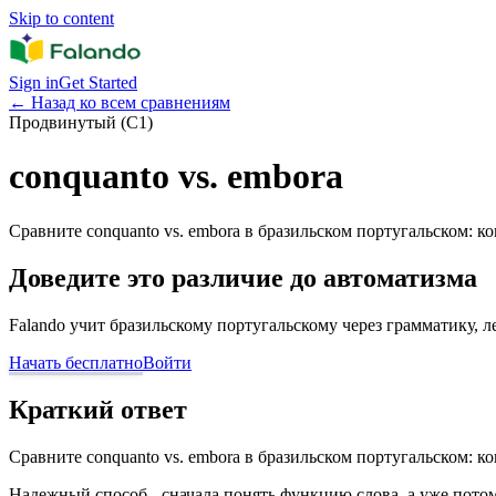
Skip to content
Sign in
Get Started
←
Назад ко всем сравнениям
Продвинутый (C1)
conquanto vs. embora
Сравните conquanto vs. embora в бразильском португальском: к
Доведите это различие до автоматизма
Falando учит бразильскому португальскому через грамматику, 
Начать бесплатно
Войти
Краткий ответ
Сравните conquanto vs. embora в бразильском португальском: к
Надежный способ - сначала понять функцию слова, а уже потом