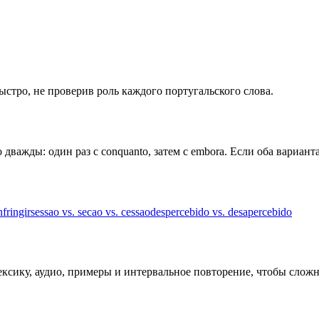
быстро, не проверив роль каждого португальского слова.
важды: один раз с conquanto, затем с embora. Если оба вариант
nfringir
sessao vs. secao vs. cessao
despercebido vs. desapercebido
лексику, аудио, примеры и интервальное повторение, чтобы слож