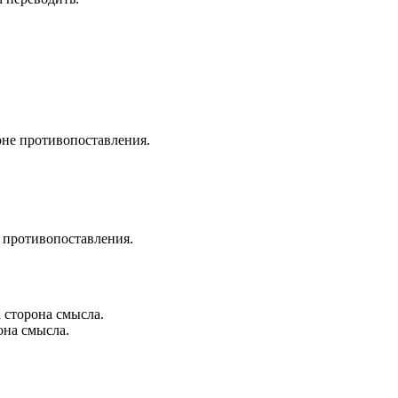
роне противопоставления.
е противопоставления.
 сторона смысла.
она смысла.