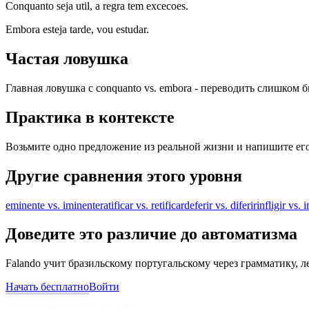
Conquanto seja util, a regra tem excecoes.
Embora esteja tarde, vou estudar.
Частая ловушка
Главная ловушка с conquanto vs. embora - переводить слишком 
Практика в контексте
Возьмите одно предложение из реальной жизни и напишите его д
Другие сравнения этого уровня
eminente vs. iminente
ratificar vs. retificar
deferir vs. diferir
infligir vs. i
Доведите это различие до автоматизма
Falando учит бразильскому португальскому через грамматику, 
Начать бесплатно
Войти