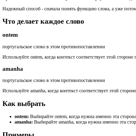
Надежный способ - сначала понять функцию слова, а уже потом
Что делает каждое слово
ontem
португальское слово в этом противопоставлении
Используйте ontem, когда контекст соответствует этой стороне
amanha
португальское слово в этом противопоставлении
Используйте amanha, когда контекст соответствует этой сторон
Как выбрать
ontem
:
Выбирайте ontem, когда нужна именно эта сторон
amanha
:
Выбирайте amanha, когда нужна именно эта сто
Примеры