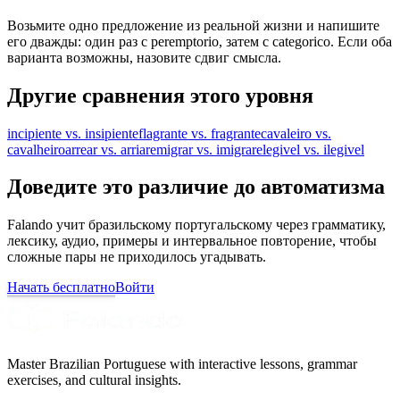
Возьмите одно предложение из реальной жизни и напишите
его дважды: один раз с peremptorio, затем с categorico. Если оба
варианта возможны, назовите сдвиг смысла.
Другие сравнения этого уровня
incipiente vs. insipiente
flagrante vs. fragrante
cavaleiro vs.
cavalheiro
arrear vs. arriar
emigrar vs. imigrar
elegivel vs. ilegivel
Доведите это различие до автоматизма
Falando учит бразильскому португальскому через грамматику,
лексику, аудио, примеры и интервальное повторение, чтобы
сложные пары не приходилось угадывать.
Начать бесплатно
Войти
Master Brazilian Portuguese with interactive lessons, grammar
exercises, and cultural insights.