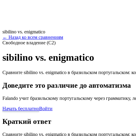
sibilino vs. enigmatico
←
Назад ко всем сравнениям
Свободное владение (C2)
sibilino vs. enigmatico
Сравните sibilino vs. enigmatico в бразильском португальском: 
Доведите это различие до автоматизма
Falando учит бразильскому португальскому через грамматику, 
Начать бесплатно
Войти
Краткий ответ
Сравните sibilino vs. enigmatico в бразильском португальском: 