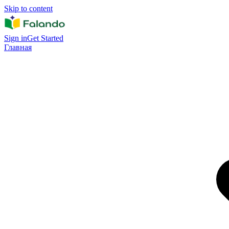
Skip to content
Sign in
Get Started
Главная