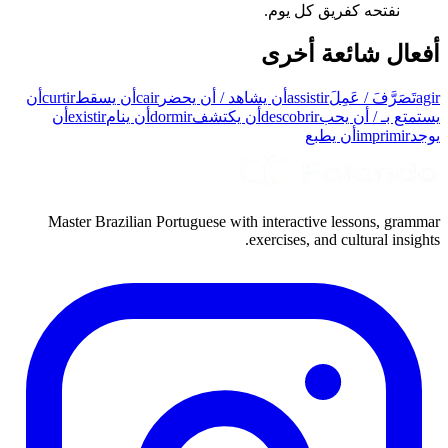
نفتحه كفريق كل يوم.
أفعال شائعة أخرى
agir
تَصَرَّفَ / عَمِلَ
assistir
أن يشاهد / أن يحضر
cair
أن يسقط
curtir
أن
يستمتع بـ / أن يحب
descobrir
أن يكتشف
dormir
أن ينام
existir
أن
يوجد
imprimir
أن يطبع
Master Brazilian Portuguese with interactive lessons, grammar
exercises, and cultural insights.