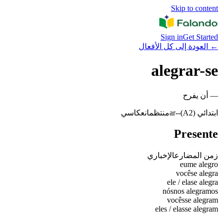
Skip to content
Sign in
Get Started
←
العودة إلى كل الأفعال
alegrar-se
—
أن يفرح
ابتدائي (A2)
-
-ar
منتظم
انعكاسي
Presente
زمن المضارع
الإخباري
eu
me alegro
você
se alegra
ele / ela
se alegra
nós
nos alegramos
vocês
se alegram
eles / elas
se alegram