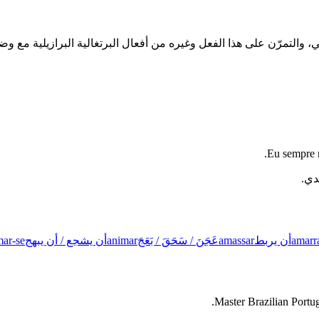
Eu sempre m
دي.
amarr
أن يربط
amassar
عَجَنَ / سَحَقَ / بَعَجَ
animar
أن يشجع / أن يبهج
mar-se
Master Brazilian Portug