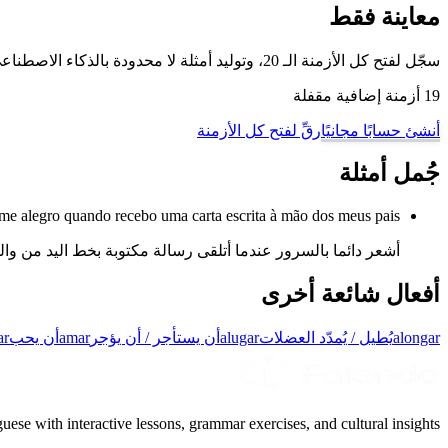
معاينة فقط
سجّل لفتح كل الأزمنة الـ 20، وتوليد أمثلة لا محدودة بالذكاء الاصطناعي، والتمرّن على هذا الفعل وغيره من أفعال البرتغالية البرازيلية مع وضع تدريب تصريف الأفعال لدينا.
19 أزمنة إضافية مقفلة
أنشئ حسابًا مجانيًا
رقِّ لفتح كل الأزمنة
جُمل أمثلة
e alegro quando recebo uma carta escrita à mão dos meus pais.
أشعر دائما بالسرور عندما أتلقى رسالة مكتوبة بخط اليد من وال
أفعال شائعة أخرى
alongar
يُطيل / يُمدّد العضلات
alugar
أن يستأجر / أن يؤجر
amar
أن يحب
ar
uese with interactive lessons, grammar exercises, and cultural insights.