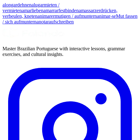
alongar
dehnen
alugar
mieten /
vermieten
amar
lieben
amarrar
festbinden
amassar
zerdrücken,
verbeulen, kneten
animar
ermutigen / aufmuntern
animar-se
Mut fassen
/ sich aufmuntern
anotar
aufschreiben
Master Brazilian Portuguese with interactive lessons, grammar
exercises, and cultural insights.