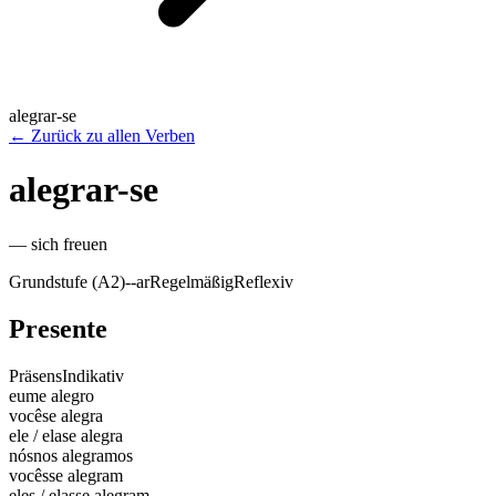
alegrar-se
←
Zurück zu allen Verben
alegrar-se
—
sich freuen
Grundstufe (A2)
-
-ar
Regelmäßig
Reflexiv
Presente
Präsens
Indikativ
eu
me alegro
você
se alegra
ele / ela
se alegra
nós
nos alegramos
vocês
se alegram
eles / elas
se alegram