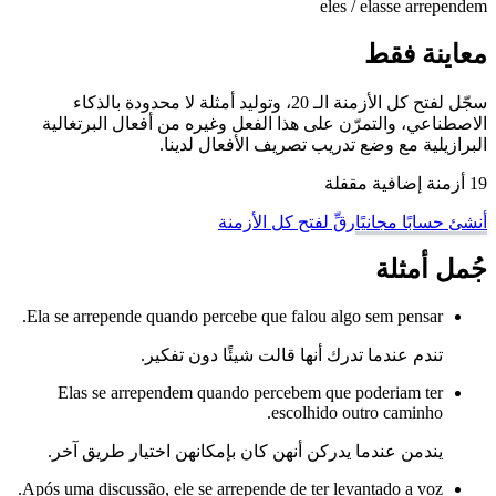
eles / elas
se arrependem
معاينة فقط
سجّل لفتح كل الأزمنة الـ 20، وتوليد أمثلة لا محدودة بالذكاء
الاصطناعي، والتمرّن على هذا الفعل وغيره من أفعال البرتغالية
البرازيلية مع وضع تدريب تصريف الأفعال لدينا.
19 أزمنة إضافية مقفلة
رقِّ لفتح كل الأزمنة
أنشئ حسابًا مجانيًا
جُمل أمثلة
Ela se arrepende quando percebe que falou algo sem pensar.
تندم عندما تدرك أنها قالت شيئًا دون تفكير.
Elas se arrependem quando percebem que poderiam ter
escolhido outro caminho.
يندمن عندما يدركن أنهن كان بإمكانهن اختيار طريق آخر.
Após uma discussão, ele se arrepende de ter levantado a voz.