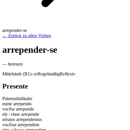
arrepender-se
←
Zurück zu allen Verben
arrepender-se
—
bereuen
Mittelstufe (B1)
-
-er
Regelmäßig
Reflexiv
Presente
Präsens
Indikativ
eu
me arrependo
você
se arrepende
ele / ela
se arrepende
nós
nos arrependemos
vocês
se arrependem
eles / elas
se arrependem