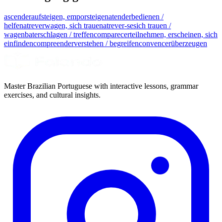
ascender
aufsteigen, emporsteigen
atender
bedienen /
helfen
atrever
wagen, sich trauen
atrever-se
sich trauen /
wagen
bater
schlagen / treffen
comparecer
teilnehmen, erscheinen, sich
einfinden
compreender
verstehen / begreifen
convencer
überzeugen
Master Brazilian Portuguese with interactive lessons, grammar
exercises, and cultural insights.