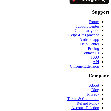
Support
Forum
Support Center
Grammar guide
Celpe-Bras practice
Android app
Help Center
Pricing
Contact Us
FAQ
API
Chrome Extension
Company
About
Blog
Privacy
Terms & Conditions
Refund Policy
Account Deletion