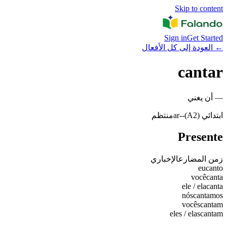
Skip to content
Sign in
Get Started
←
العودة إلى كل الأفعال
cantar
—
أن يغني
ابتدائي (A2)
-
-ar
منتظم
Presente
زمن المضارع
الإخباري
eu
canto
você
canta
ele / ela
canta
nós
cantamos
vocês
cantam
eles / elas
cantam