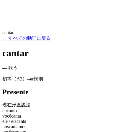
cantar
←
すべての動詞に戻る
cantar
—
歌う
初等（A2）
-
-ar
規則
Presente
現在形
直説法
eu
canto
você
canta
ele / ela
canta
nós
cantamos
vocês
cantam