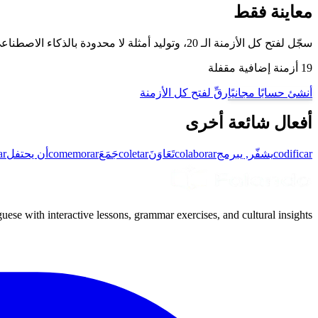
معاينة فقط
سجّل لفتح كل الأزمنة الـ 20، وتوليد أمثلة لا محدودة بالذكاء الاصطناعي، والتمرّن على هذا الفعل وغيره من أفعال البرتغالية البرازيلية مع وضع تدريب تصريف الأفعال لدينا.
19 أزمنة إضافية مقفلة
أنشئ حسابًا مجانيًا
رقِّ لفتح كل الأزمنة
أفعال شائعة أخرى
codificar
يشفّر, يبرمج
colaborar
تَعَاوَنَ
coletar
جَمَعَ
comemorar
أن يحتفل
ar
uese with interactive lessons, grammar exercises, and cultural insights.