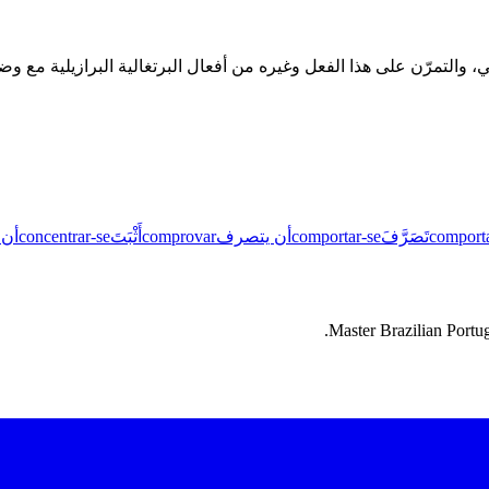
comport
تَصَرَّفَ
comportar-se
أن يتصرف
comprovar
أَثْبَتَ
concentrar-se
أن 
Master Brazilian Portug