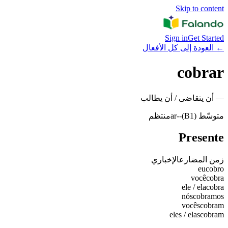
Skip to content
Sign in
Get Started
←
العودة إلى كل الأفعال
cobrar
—
أن يتقاضى / أن يطالب
متوسّط (B1)
-
-ar
منتظم
Presente
زمن المضارع
الإخباري
eu
cobro
você
cobra
ele / ela
cobra
nós
cobramos
vocês
cobram
eles / elas
cobram