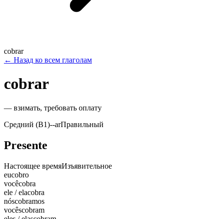
cobrar
←
Назад ко всем глаголам
cobrar
—
взимать, требовать оплату
Средний (B1)
-
-ar
Правильный
Presente
Настоящее время
Изъявительное
eu
cobro
você
cobra
ele / ela
cobra
nós
cobramos
vocês
cobram
eles / elas
cobram