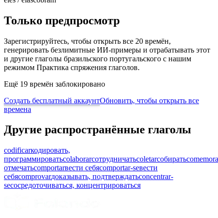
Только предпросмотр
Зарегистрируйтесь, чтобы открыть все 20 времён,
генерировать безлимитные ИИ-примеры и отрабатывать этот
и другие глаголы бразильского португальского с нашим
режимом Практика спряжения глаголов.
Ещё 19 времён заблокировано
Создать бесплатный аккаунт
Обновить, чтобы открыть все
времена
Другие распространённые глаголы
codificar
кодировать,
программировать
colaborar
сотрудничать
coletar
собирать
comemora
отмечать
comportar
вести себя
comportar-se
вести
себя
comprovar
доказывать, подтверждать
concentrar-
se
сосредоточиваться, концентрироваться