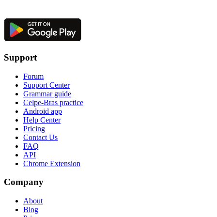
Support
Forum
Support Center
Grammar guide
Celpe-Bras practice
Android app
Help Center
Pricing
Contact Us
FAQ
API
Chrome Extension
Company
About
Blog