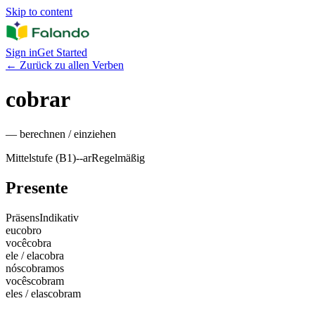
Skip to content
Sign in
Get Started
←
Zurück zu allen Verben
cobrar
—
berechnen / einziehen
Mittelstufe (B1)
-
-ar
Regelmäßig
Presente
Präsens
Indikativ
eu
cobro
você
cobra
ele / ela
cobra
nós
cobramos
vocês
cobram
eles / elas
cobram