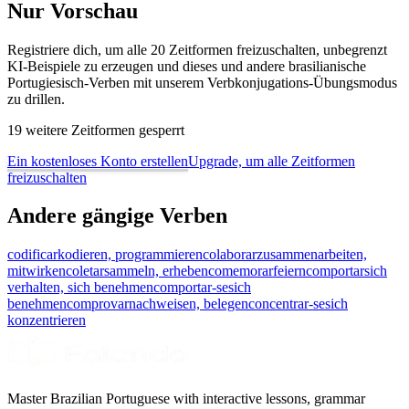
Nur Vorschau
Registriere dich, um alle 20 Zeitformen freizuschalten, unbegrenzt
KI-Beispiele zu erzeugen und dieses und andere brasilianische
Portugiesisch-Verben mit unserem Verbkonjugations-Übungsmodus
zu drillen.
19 weitere Zeitformen gesperrt
Ein kostenloses Konto erstellen
Upgrade, um alle Zeitformen
freizuschalten
Andere gängige Verben
codificar
kodieren, programmieren
colaborar
zusammenarbeiten,
mitwirken
coletar
sammeln, erheben
comemorar
feiern
comportar
sich
verhalten, sich benehmen
comportar-se
sich
benehmen
comprovar
nachweisen, belegen
concentrar-se
sich
konzentrieren
Master Brazilian Portuguese with interactive lessons, grammar