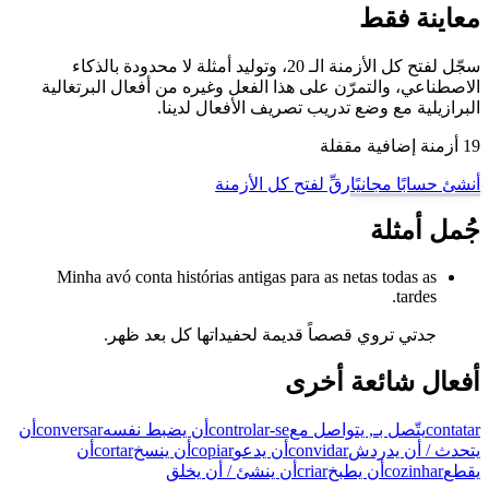
معاينة فقط
سجّل لفتح كل الأزمنة الـ 20، وتوليد أمثلة لا محدودة بالذكاء
الاصطناعي، والتمرّن على هذا الفعل وغيره من أفعال البرتغالية
البرازيلية مع وضع تدريب تصريف الأفعال لدينا.
19 أزمنة إضافية مقفلة
أنشئ حسابًا مجانيًا
رقِّ لفتح كل الأزمنة
جُمل أمثلة
Minha avó conta histórias antigas para as netas todas as
tardes.
جدتي تروي قصصاً قديمة لحفيداتها كل بعد ظهر.
أفعال شائعة أخرى
contatar
يتّصل بـ, يتواصل مع
controlar-se
أن يضبط نفسه
conversar
أن
يتحدث / أن يدردش
convidar
أن يدعو
copiar
أن ينسخ
cortar
أن
يقطع
cozinhar
أن يطبخ
criar
أن ينشئ / أن يخلق