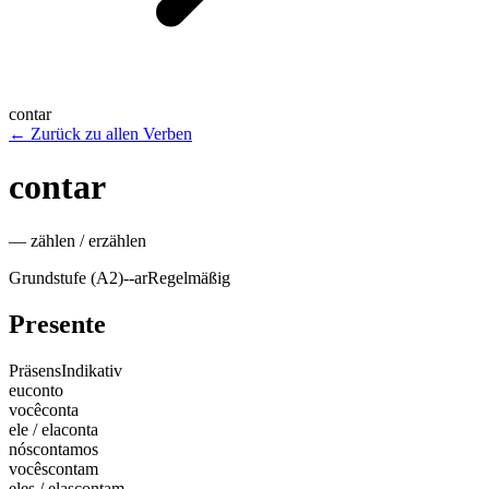
contar
←
Zurück zu allen Verben
contar
—
zählen / erzählen
Grundstufe (A2)
-
-ar
Regelmäßig
Presente
Präsens
Indikativ
eu
conto
você
conta
ele / ela
conta
nós
contamos
vocês
contam
eles / elas
contam