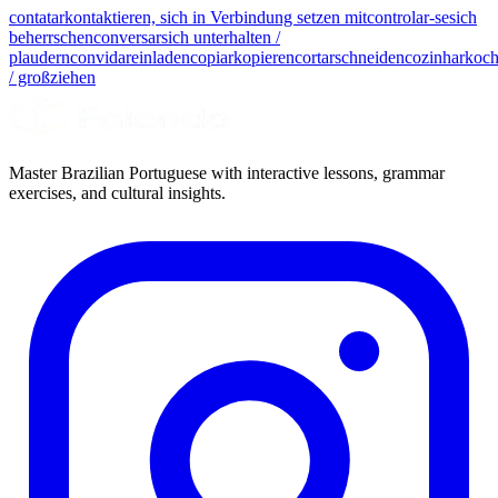
contatar
kontaktieren, sich in Verbindung setzen mit
controlar-se
sich
beherrschen
conversar
sich unterhalten /
plaudern
convidar
einladen
copiar
kopieren
cortar
schneiden
cozinhar
koc
/ großziehen
Master Brazilian Portuguese with interactive lessons, grammar
exercises, and cultural insights.