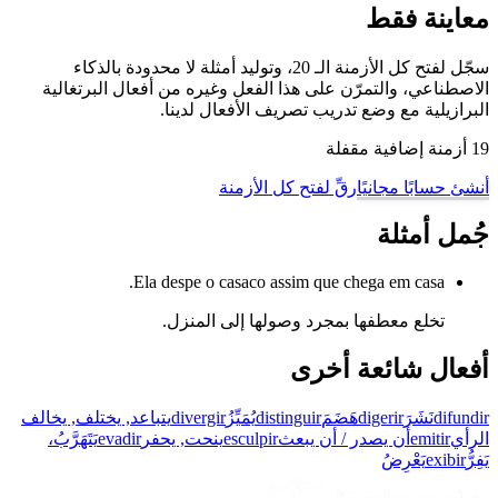
معاينة فقط
سجّل لفتح كل الأزمنة الـ 20، وتوليد أمثلة لا محدودة بالذكاء
الاصطناعي، والتمرّن على هذا الفعل وغيره من أفعال البرتغالية
البرازيلية مع وضع تدريب تصريف الأفعال لدينا.
19 أزمنة إضافية مقفلة
أنشئ حسابًا مجانيًا
رقِّ لفتح كل الأزمنة
جُمل أمثلة
Ela despe o casaco assim que chega em casa.
تخلع معطفها بمجرد وصولها إلى المنزل.
أفعال شائعة أخرى
difundir
نَشَرَ
digerir
هَضَمَ
distinguir
يُمَيِّزُ
divergir
يتباعد, يختلف, يخالف
الرأي
emitir
أن يصدر / أن يبعث
esculpir
ينحت, يحفر
evadir
يَتَهَرَّبُ،
يَفِرُّ
exibir
يَعْرِضُ