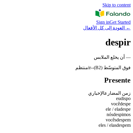
Skip to content
Sign in
Get Started
←
العودة إلى كل الأفعال
despir
—
أن يخلع الملابس
فوق المتوسّط (B2)
-
-ir
منتظم
Presente
زمن المضارع
الإخباري
eu
dispo
você
despe
ele / ela
despe
nós
despimos
vocês
despem
eles / elas
despem