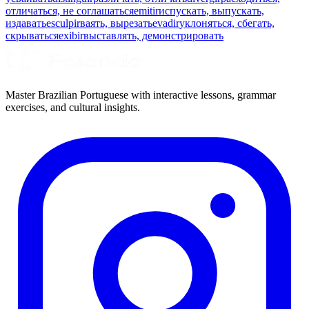
отличаться, не соглашаться
emitir
испускать, выпускать,
издавать
esculpir
ваять, вырезать
evadir
уклоняться, сбегать,
скрываться
exibir
выставлять, демонстрировать
Master Brazilian Portuguese with interactive lessons, grammar
exercises, and cultural insights.