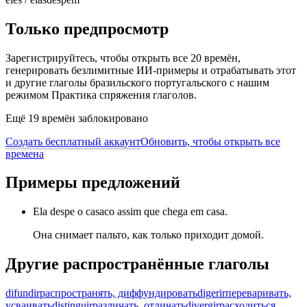
Только предпросмотр
Зарегистрируйтесь, чтобы открыть все 20 времён,
генерировать безлимитные ИИ-примеры и отрабатывать этот
и другие глаголы бразильского португальского с нашим
режимом Практика спряжения глаголов.
Ещё 19 времён заблокировано
Создать бесплатный аккаунт
Обновить, чтобы открыть все
времена
Примеры предложений
Ela despe o casaco assim que chega em casa.
Она снимает пальто, как только приходит домой.
Другие распространённые глаголы
difundir
распространять, диффундировать
digerir
переваривать,
усваивать
distinguir
различать, отличать
divergir
расходиться,