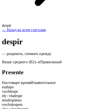
despir
←
Назад ко всем глаголам
despir
—
раздевать, снимать одежду
Выше среднего (B2)
-
-ir
Правильный
Presente
Настоящее время
Изъявительное
eu
dispo
você
despe
ele / ela
despe
nós
despimos
vocês
despem
eles / elas
despem