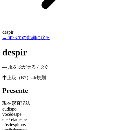
despir
←
すべての動詞に戻る
despir
—
服を脱がせる / 脱ぐ
中上級（B2）
-
-ir
規則
Presente
現在形
直説法
eu
dispo
você
despe
ele / ela
despe
nós
despimos
vocês
despem