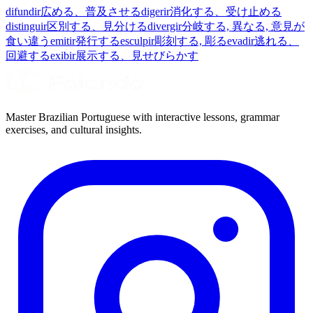
difundir
広める、普及させる
digerir
消化する、受け止める
distinguir
区別する、見分ける
divergir
分岐する, 異なる, 意見が
食い違う
emitir
発行する
esculpir
彫刻する, 彫る
evadir
逃れる、
回避する
exibir
展示する、見せびらかす
Master Brazilian Portuguese with interactive lessons, grammar
exercises, and cultural insights.