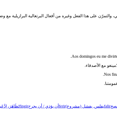
Aos domingos eu me divirto
ينغو مع الأصدقاء.
Nos fin
مومتنا.
فصِح
falir
يفلس, يفشل (مشروع)
ferir
أن يؤذي / أن يجرح
fingir
تَظَاهَرَ، اِدَّعَ