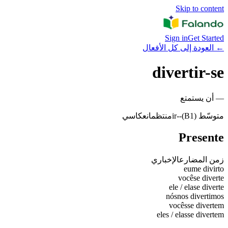
Skip to content
Sign in
Get Started
←
العودة إلى كل الأفعال
divertir-se
—
أن يستمتع
متوسّط (B1)
-
-ir
منتظم
انعكاسي
Presente
زمن المضارع
الإخباري
eu
me divirto
você
se diverte
ele / ela
se diverte
nós
nos divertimos
vocês
se divertem
eles / elas
se divertem