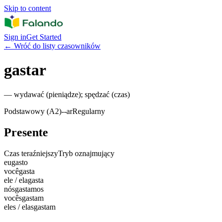
Skip to content
Sign in
Get Started
←
Wróć do listy czasowników
gastar
—
wydawać (pieniądze); spędzać (czas)
Podstawowy (A2)
-
-ar
Regularny
Presente
Czas teraźniejszy
Tryb oznajmujący
eu
gasto
você
gasta
ele / ela
gasta
nós
gastamos
vocês
gastam
eles / elas
gastam