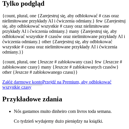
Tylko podgląd
{count, plural, one {Zarejestruj się, aby odblokować # czas oraz
nielimitowane przykłady AI i ćwiczenia odmiany.} few {Zarejestruj
się, aby odblokować wszystkie # czasy oraz nielimitowane
przykłady AI i ćwiczenia odmiany.} many {Zarejestruj się, aby
odblokować wszystkie # czasów oraz nielimitowane przykłady AI i
ćwiczenia odmiany.} other {Zarejestruj się, aby odblokować
wszystkie # czasu oraz nielimitowane przykłady AI i ćwiczenia
odmiany.}}
{count, plural, one {Jeszcze # zablokowany czas} few {Jeszcze #
zablokowane czasy} many {Jeszcze # zablokowanych czasów}
other {Jeszcze # zablokowanego czasu}}
Załóż darmowe konto
Przejdź na Premium, aby odblokować
wszystkie czasy
Przykładowe zdania
Nós gastamos muito dinheiro com livros toda semana.
Co tydzień wydajemy dużo pieniędzy na książki.