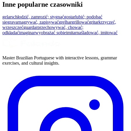
Inne popularne czasowniki
gelar
schłodzić, zamrozić; stygnąć
gostar
lubić; podobać
się
gravar
nagrywać, zapisywać
grelhar
grillować
gritar
krzyczeć,
wrzeszczeć
guardar
przechowywać, chować;
odkładać
imaginar
wyobrażać sobie
imitar
naśladować, imitować
Master Brazilian Portuguese with interactive lessons, grammar
exercises, and cultural insights.