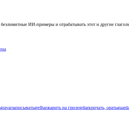
ть безлимитные ИИ-примеры и отрабатывать этот и другие глаго
ена
ь
gravar
записывать
grelhar
жарить на гриле
gritar
кричать, орать
guard