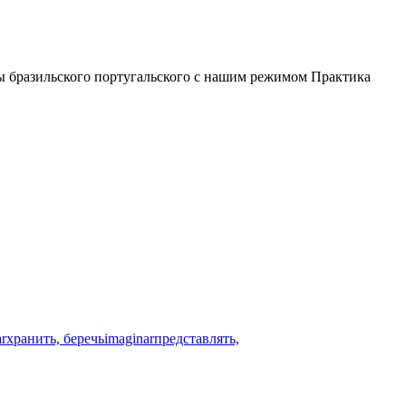
лы бразильского португальского с нашим режимом Практика
ar
хранить, беречь
imaginar
представлять,