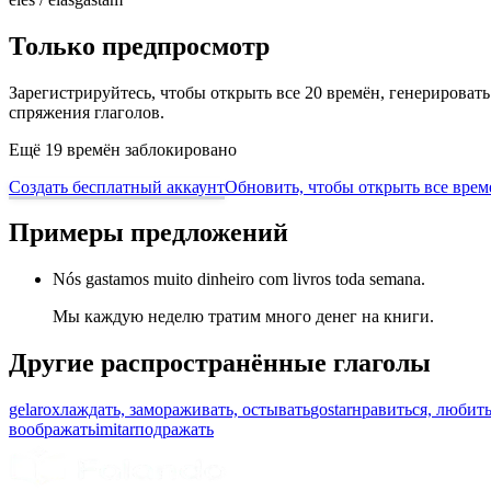
Только предпросмотр
Зарегистрируйтесь, чтобы открыть все 20 времён, генерирова
спряжения глаголов.
Ещё 19 времён заблокировано
Создать бесплатный аккаунт
Обновить, чтобы открыть все врем
Примеры предложений
Nós gastamos muito dinheiro com livros toda semana.
Мы каждую неделю тратим много денег на книги.
Другие распространённые глаголы
gelar
охлаждать, замораживать, остывать
gostar
нравиться, любит
воображать
imitar
подражать