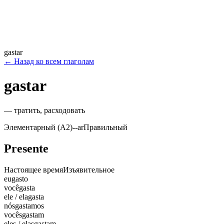
gastar
←
Назад ко всем глаголам
gastar
—
тратить, расходовать
Элементарный (A2)
-
-ar
Правильный
Presente
Настоящее время
Изъявительное
eu
gasto
você
gasta
ele / ela
gasta
nós
gastamos
vocês
gastam
eles / elas
gastam