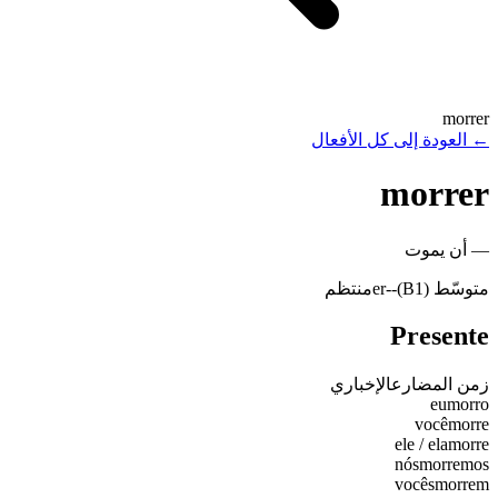
morrer
←
العودة إلى كل الأفعال
morrer
—
أن يموت
متوسّط (B1)
-
-er
منتظم
Presente
زمن المضارع
الإخباري
eu
morro
você
morre
ele / ela
morre
nós
morremos
vocês
morrem