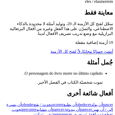
eles / elas
morrem
معاينة فقط
سجّل لفتح كل الأزمنة الـ 20، وتوليد أمثلة لا محدودة بالذكاء
الاصطناعي، والتمرّن على هذا الفعل وغيره من أفعال البرتغالية
البرازيلية مع وضع تدريب تصريف الأفعال لدينا.
19 أزمنة إضافية مقفلة
أنشئ حسابًا مجانيًا
رقِّ لفتح كل الأزمنة
جُمل أمثلة
O personagem do livro morre no último capítulo.
تموت شخصيّة الكتاب في الفصل الأخير.
أفعال شائعة أخرى
nascer
أن يولد
obedecer
أن يطيع
ocorrer
يحدث / يقع
ofender
أن يسيء
إلى / أن يهين
parecer
أن يبدو
parecer-se
أن يتشابه
percorrer
يَجوب,
يَقطع (مسافة), يَستعرض
permanecer
يَبقى, يَمكث