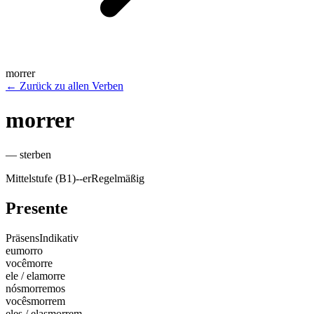
morrer
←
Zurück zu allen Verben
morrer
—
sterben
Mittelstufe (B1)
-
-er
Regelmäßig
Presente
Präsens
Indikativ
eu
morro
você
morre
ele / ela
morre
nós
morremos
vocês
morrem
eles / elas
morrem