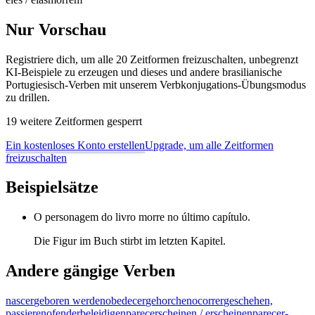
Nur Vorschau
Registriere dich, um alle 20 Zeitformen freizuschalten, unbegrenzt
KI-Beispiele zu erzeugen und dieses und andere brasilianische
Portugiesisch-Verben mit unserem Verbkonjugations-Übungsmodus
zu drillen.
19 weitere Zeitformen gesperrt
Ein kostenloses Konto erstellen
Upgrade, um alle Zeitformen
freizuschalten
Beispielsätze
O personagem do livro morre no último capítulo.
Die Figur im Buch stirbt im letzten Kapitel.
Andere gängige Verben
nascer
geboren werden
obedecer
gehorchen
ocorrer
geschehen,
passieren
ofender
beleidigen
parecer
scheinen / erscheinen
parecer-