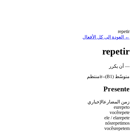
repetir
←
العودة إلى كل الأفعال
repetir
—
أن يكرر
متوسّط (B1)
-
-ir
منتظم
Presente
زمن المضارع
الإخباري
eu
repeto
você
repete
ele / ela
repete
nós
repetimos
vocês
repetem