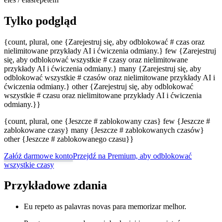
Tylko podgląd
{count, plural, one {Zarejestruj się, aby odblokować # czas oraz
nielimitowane przykłady AI i ćwiczenia odmiany.} few {Zarejestruj
się, aby odblokować wszystkie # czasy oraz nielimitowane
przykłady AI i ćwiczenia odmiany.} many {Zarejestruj się, aby
odblokować wszystkie # czasów oraz nielimitowane przykłady AI i
ćwiczenia odmiany.} other {Zarejestruj się, aby odblokować
wszystkie # czasu oraz nielimitowane przykłady AI i ćwiczenia
odmiany.}}
{count, plural, one {Jeszcze # zablokowany czas} few {Jeszcze #
zablokowane czasy} many {Jeszcze # zablokowanych czasów}
other {Jeszcze # zablokowanego czasu}}
Załóż darmowe konto
Przejdź na Premium, aby odblokować
wszystkie czasy
Przykładowe zdania
Eu repeto as palavras novas para memorizar melhor.