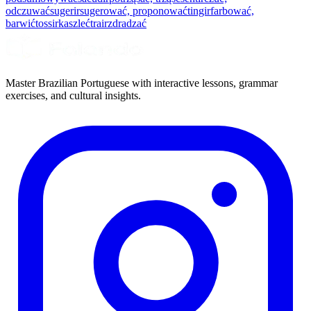
odczuwać
sugerir
sugerować, proponować
tingir
farbować,
barwić
tossir
kaszleć
trair
zdradzać
Master Brazilian Portuguese with interactive lessons, grammar
exercises, and cultural insights.