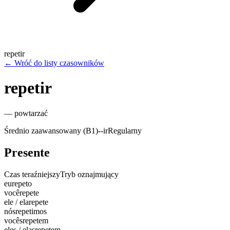
repetir
←
Wróć do listy czasowników
repetir
—
powtarzać
Średnio zaawansowany (B1)
-
-ir
Regularny
Presente
Czas teraźniejszy
Tryb oznajmujący
eu
repeto
você
repete
ele / ela
repete
nós
repetimos
vocês
repetem
eles / elas
repetem