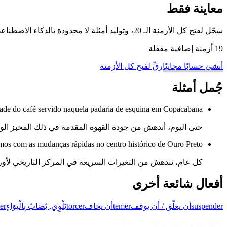
معاينة فقط
سجّل لفتح كل الأزمنة الـ 20، وتوليد أمثلة لا محدودة بالذكاء الاصطناعي، والتمرّن على هذا الفعل وغيره من أفعال البرتغالية البرازيلية مع وضع تدريب تصريف الأفعال لدينا.
19 أزمنة إضافية مقفلة
أنشئ حسابًا مجانيًا
رقِّ لفتح كل الأزمنة
جُمل أمثلة
ade do café servido naquela padaria de esquina em Copacabana.
حتى اليوم، أندهش من جودة القهوة المقدمة في ذلك المخبز الواق
os com as mudanças rápidas no centro histórico de Ouro Preto.
كل عام، نندهش من التغيرات السريعة في المركز التاريخي لأورو
أفعال شائعة أخرى
suspender
أن يعلّق / أن يوقف
temer
أن يخاف
torcer
يَلْوِي, يُصَابُ بِالْتِوَاءٍ
er