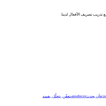
acon
أن يحدث
apodrecer
يتعفّن, يتحلّل, يفسد