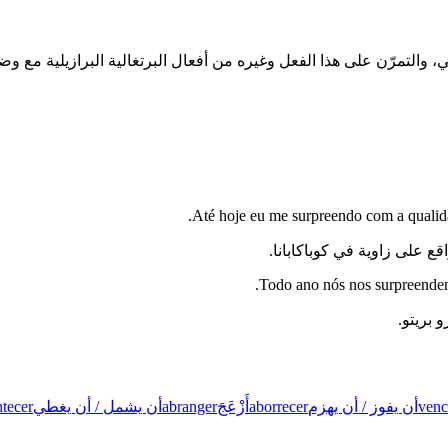
Até hoje eu me surpreendo com a qualid
ع على زاوية في كوباكابانا.
Todo ano nós nos surpreendem
 بريتو.
venc
أن يفوز / أن يهزم
aborrecer
أَزْعَجَ
abranger
أن يشمل / أن يغطي
tecer