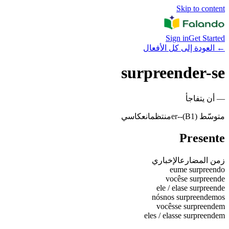
Skip to content
Sign in
Get Started
←
العودة إلى كل الأفعال
surpreender-se
—
أن يتفاجأ
متوسّط (B1)
-
-er
منتظم
انعكاسي
Presente
زمن المضارع
الإخباري
eu
me surpreendo
você
se surpreende
ele / ela
se surpreende
nós
nos surpreendemos
vocês
se surpreendem
eles / elas
se surpreendem