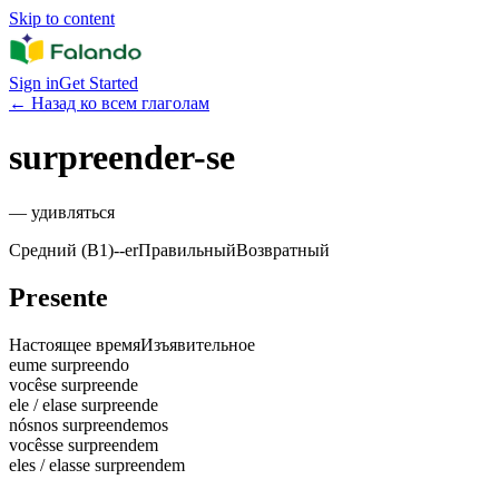
Skip to content
Sign in
Get Started
←
Назад ко всем глаголам
surpreender-se
—
удивляться
Средний (B1)
-
-er
Правильный
Возвратный
Presente
Настоящее время
Изъявительное
eu
me surpreendo
você
se surpreende
ele / ela
se surpreende
nós
nos surpreendemos
vocês
se surpreendem
eles / elas
se surpreendem