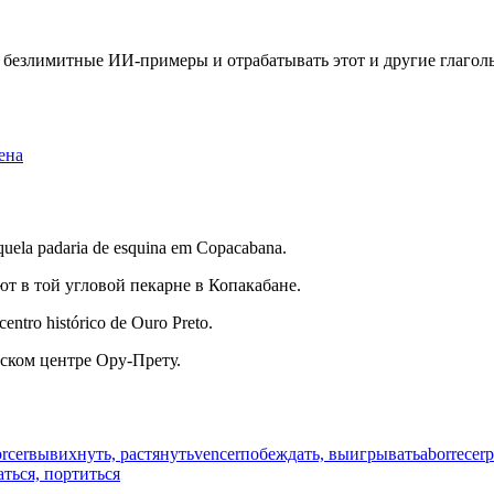
ть безлимитные ИИ-примеры и отрабатывать этот и другие глаго
ена
quela padaria de esquina em Copacabana.
ют в той угловой пекарне в Копакабане.
ntro histórico de Ouro Preto.
ском центре Ору-Прету.
orcer
вывихнуть, растянуть
vencer
побеждать, выигрывать
aborrecer
р
аться, портиться