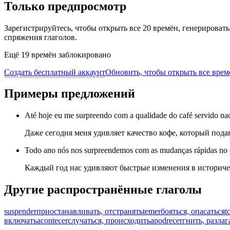
Только предпросмотр
Зарегистрируйтесь, чтобы открыть все 20 времён, генерирова
спряжения глаголов.
Ещё 19 времён заблокировано
Создать бесплатный аккаунт
Обновить, чтобы открыть все врем
Примеры предложений
Até hoje eu me surpreendo com a qualidade do café servido na
Даже сегодня меня удивляет качество кофе, который пода
Todo ano nós nos surpreendemos com as mudanças rápidas no ce
Каждый год нас удивляют быстрые изменения в историче
Другие распространённые глаголы
suspender
приостанавливать, отстранять
temer
бояться, опасаться
t
включать
acontecer
случаться, происходить
apodrecer
гнить, разлаг