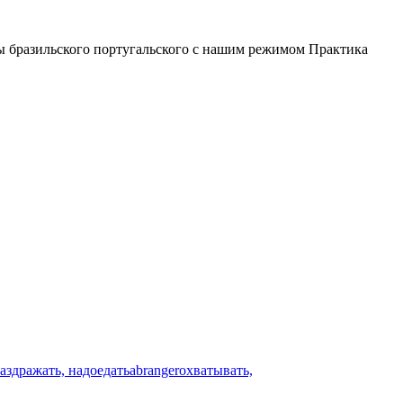
лы бразильского португальского с нашим режимом Практика
аздражать, надоедать
abranger
охватывать,