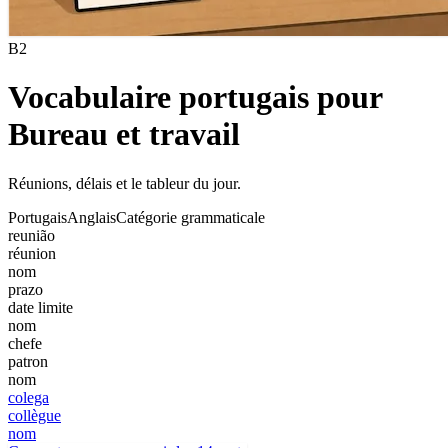
B2
Vocabulaire portugais pour
Bureau et travail
Réunions, délais et le tableur du jour.
Portugais
Anglais
Catégorie grammaticale
reunião
réunion
nom
prazo
date limite
nom
chefe
patron
nom
colega
collègue
nom