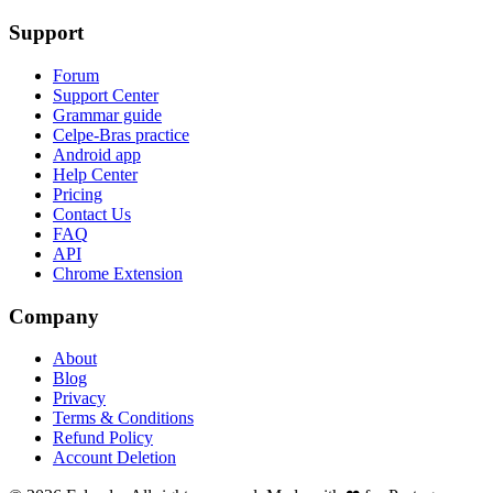
Support
Forum
Support Center
Grammar guide
Celpe-Bras practice
Android app
Help Center
Pricing
Contact Us
FAQ
API
Chrome Extension
Company
About
Blog
Privacy
Terms & Conditions
Refund Policy
Account Deletion