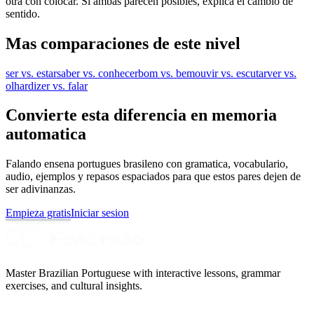
otra con colocar. Si ambas parecen posibles, explica el cambio de
sentido.
Mas comparaciones de este nivel
ser vs. estar
saber vs. conhecer
bom vs. bem
ouvir vs. escutar
ver vs.
olhar
dizer vs. falar
Convierte esta diferencia en memoria
automatica
Falando ensena portugues brasileno con gramatica, vocabulario,
audio, ejemplos y repasos espaciados para que estos pares dejen de
ser adivinanzas.
Empieza gratis
Iniciar sesion
Master Brazilian Portuguese with interactive lessons, grammar
exercises, and cultural insights.