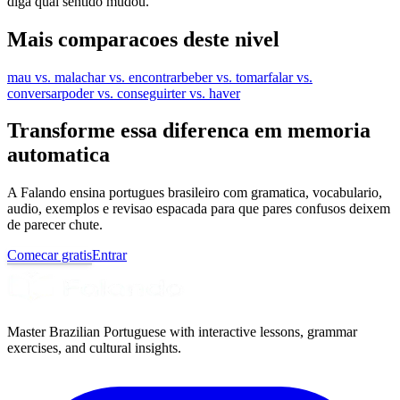
diga qual sentido mudou.
Mais comparacoes deste nivel
mau vs. mal
achar vs. encontrar
beber vs. tomar
falar vs.
conversar
poder vs. conseguir
ter vs. haver
Transforme essa diferenca em memoria
automatica
A Falando ensina portugues brasileiro com gramatica, vocabulario,
audio, exemplos e revisao espacada para que pares confusos deixem
de parecer chute.
Comecar gratis
Entrar
Master Brazilian Portuguese with interactive lessons, grammar
exercises, and cultural insights.