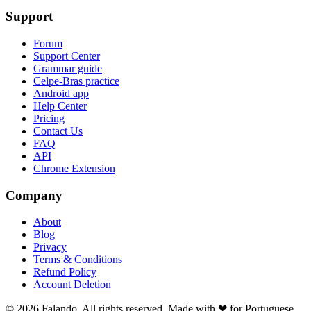
Support
Forum
Support Center
Grammar guide
Celpe-Bras practice
Android app
Help Center
Pricing
Contact Us
FAQ
API
Chrome Extension
Company
About
Blog
Privacy
Terms & Conditions
Refund Policy
Account Deletion
© 2026 Falando. All rights reserved. Made with ❤ for Portuguese