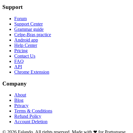
Support
Forum
Support Center
Grammar guide
Celpe-Bras practice
Android app
Help Center
Pricing
Contact Us
FAQ
API
Chrome Extension
Company
About
Blog
Privacy
Terms & Conditions
Refund Policy
Account Deletion
© 2026 Falando. All rights reserved. Made with ❤ for Portuguese