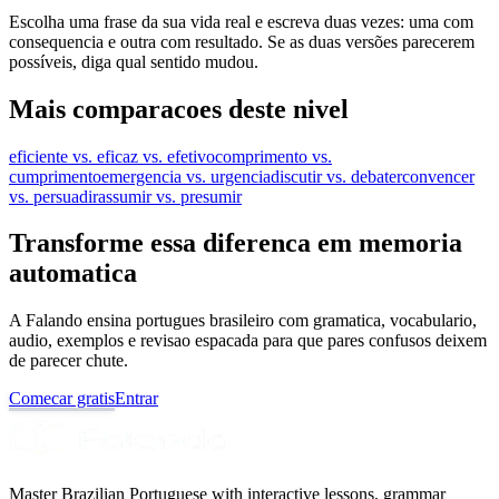
Escolha uma frase da sua vida real e escreva duas vezes: uma com
consequencia e outra com resultado. Se as duas versões parecerem
possíveis, diga qual sentido mudou.
Mais comparacoes deste nivel
eficiente vs. eficaz vs. efetivo
comprimento vs.
cumprimento
emergencia vs. urgencia
discutir vs. debater
convencer
vs. persuadir
assumir vs. presumir
Transforme essa diferenca em memoria
automatica
A Falando ensina portugues brasileiro com gramatica, vocabulario,
audio, exemplos e revisao espacada para que pares confusos deixem
de parecer chute.
Comecar gratis
Entrar
Master Brazilian Portuguese with interactive lessons, grammar