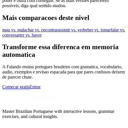
poder e outra com conseguir. Se as duas versões parecerem
possíveis, diga qual sentido mudou.
Mais comparacoes deste nivel
mau vs. mal
achar vs. encontrar
assistir vs. ver
beber vs. tomar
falar vs.
conversar
ter vs. haver
Transforme essa diferenca em memoria
automatica
A Falando ensina portugues brasileiro com gramatica, vocabulario,
audio, exemplos e revisao espacada para que pares confusos deixem
de parecer chute.
Comecar gratis
Entrar
Master Brazilian Portuguese with interactive lessons, grammar
exercises, and cultural insights.