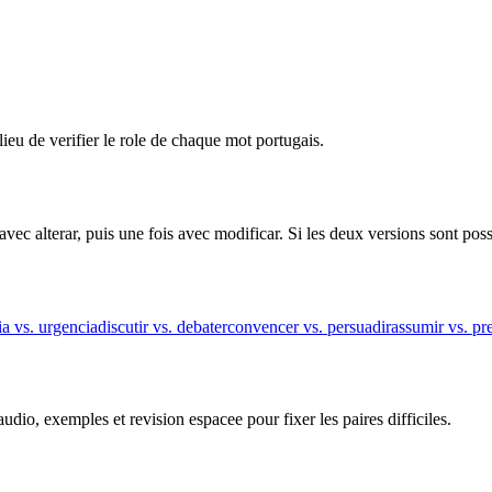
lieu de verifier le role de chaque mot portugais.
s avec alterar, puis une fois avec modificar. Si les deux versions sont 
a vs. urgencia
discutir vs. debater
convencer vs. persuadir
assumir vs. pr
dio, exemples et revision espacee pour fixer les paires difficiles.