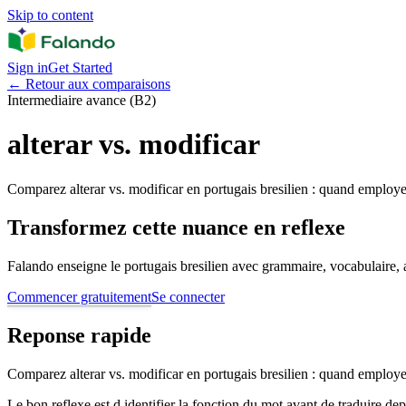
Skip to content
Sign in
Get Started
←
Retour aux comparaisons
Intermediaire avance (B2)
alterar vs. modificar
Comparez alterar vs. modificar en portugais bresilien : quand employer
Transformez cette nuance en reflexe
Falando enseigne le portugais bresilien avec grammaire, vocabulaire, au
Commencer gratuitement
Se connecter
Reponse rapide
Comparez alterar vs. modificar en portugais bresilien : quand employer
Le bon reflexe est d identifier la fonction du mot avant de traduire de