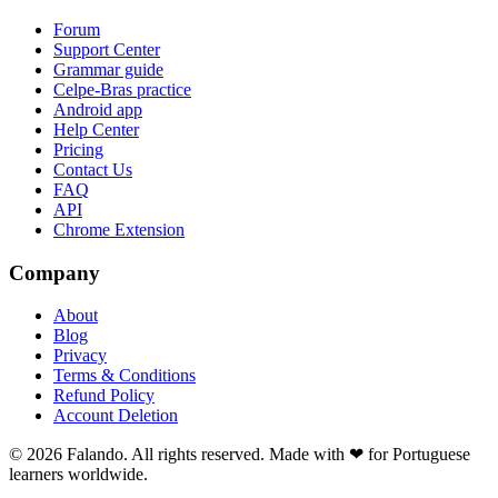
Forum
Support Center
Grammar guide
Celpe-Bras practice
Android app
Help Center
Pricing
Contact Us
FAQ
API
Chrome Extension
Company
About
Blog
Privacy
Terms & Conditions
Refund Policy
Account Deletion
© 2026 Falando. All rights reserved. Made with ❤ for Portuguese
learners worldwide.