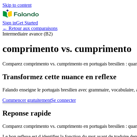
Skip to content
Sign in
Get Started
←
Retour aux comparaisons
Intermediaire avance (B2)
comprimento vs. cumprimento
Comparez comprimento vs. cumprimento en portugais bresilien : quand
Transformez cette nuance en reflexe
Falando enseigne le portugais bresilien avec grammaire, vocabulaire, au
Commencer gratuitement
Se connecter
Reponse rapide
Comparez comprimento vs. cumprimento en portugais bresilien : quand
Le bon reflexe est d identifier la fonction du mot avant de traduire de