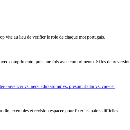
 vite au lieu de verifier le role de chaque mot portugais.
ois avec comprimento, puis une fois avec cumprimento. Si les deux versi
ter
convencer vs. persuadir
assumir vs. presumir
faltar vs. carecer
dio, exemples et revision espacee pour fixer les paires difficiles.