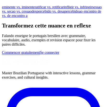
eminente vs. iminente
ratificar vs. retificar
infligir vs. infringir
sessao
vs. secao vs. cessao
despercebido vs. desapercebido
ao encontro de
vs. de encontro a
Transformez cette nuance en reflexe
Falando enseigne le portugais bresilien avec grammaire,
vocabulaire, audio, exemples et revision espacee pour fixer les
paires difficiles.
Commencer gratuitement
Se connecter
Master Brazilian Portuguese with interactive lessons, grammar
exercises, and cultural insights.