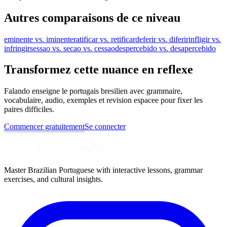
Autres comparaisons de ce niveau
eminente vs. iminente
ratificar vs. retificar
deferir vs. diferir
infligir vs.
infringir
sessao vs. secao vs. cessao
despercebido vs. desapercebido
Transformez cette nuance en reflexe
Falando enseigne le portugais bresilien avec grammaire,
vocabulaire, audio, exemples et revision espacee pour fixer les
paires difficiles.
Commencer gratuitement
Se connecter
Master Brazilian Portuguese with interactive lessons, grammar
exercises, and cultural insights.