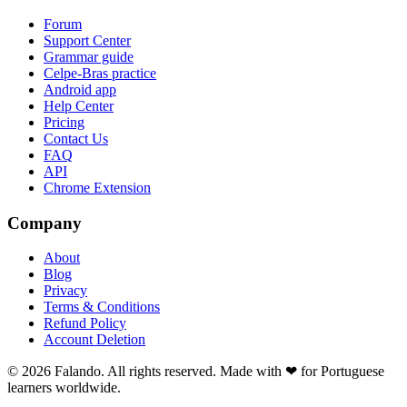
Forum
Support Center
Grammar guide
Celpe-Bras practice
Android app
Help Center
Pricing
Contact Us
FAQ
API
Chrome Extension
Company
About
Blog
Privacy
Terms & Conditions
Refund Policy
Account Deletion
© 2026 Falando. All rights reserved. Made with ❤ for Portuguese
learners worldwide.