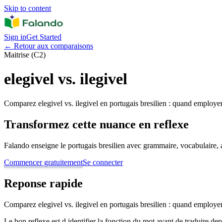
Skip to content
Sign in
Get Started
←
Retour aux comparaisons
Maitrise (C2)
elegivel vs. ilegivel
Comparez elegivel vs. ilegivel en portugais bresilien : quand employer
Transformez cette nuance en reflexe
Falando enseigne le portugais bresilien avec grammaire, vocabulaire, au
Commencer gratuitement
Se connecter
Reponse rapide
Comparez elegivel vs. ilegivel en portugais bresilien : quand employer
Le bon reflexe est d identifier la fonction du mot avant de traduire de