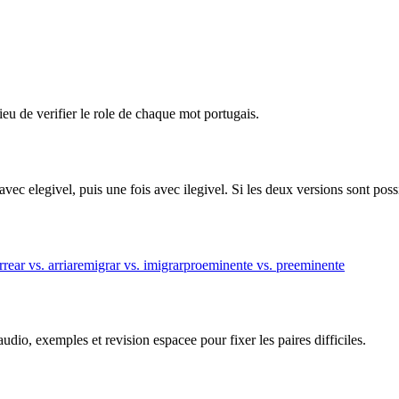
lieu de verifier le role de chaque mot portugais.
s avec elegivel, puis une fois avec ilegivel. Si les deux versions sont p
rrear vs. arriar
emigrar vs. imigrar
proeminente vs. preeminente
dio, exemples et revision espacee pour fixer les paires difficiles.