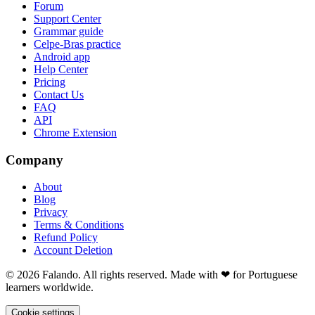
Forum
Support Center
Grammar guide
Celpe-Bras practice
Android app
Help Center
Pricing
Contact Us
FAQ
API
Chrome Extension
Company
About
Blog
Privacy
Terms & Conditions
Refund Policy
Account Deletion
© 2026 Falando. All rights reserved. Made with ❤ for Portuguese
learners worldwide.
Cookie settings