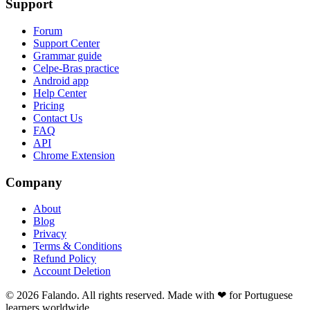
Support
Forum
Support Center
Grammar guide
Celpe-Bras practice
Android app
Help Center
Pricing
Contact Us
FAQ
API
Chrome Extension
Company
About
Blog
Privacy
Terms & Conditions
Refund Policy
Account Deletion
© 2026 Falando. All rights reserved. Made with ❤ for Portuguese
learners worldwide.