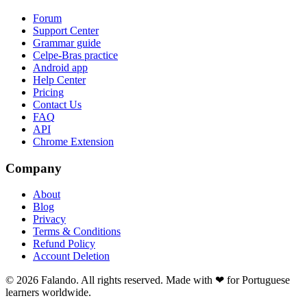
Forum
Support Center
Grammar guide
Celpe-Bras practice
Android app
Help Center
Pricing
Contact Us
FAQ
API
Chrome Extension
Company
About
Blog
Privacy
Terms & Conditions
Refund Policy
Account Deletion
© 2026 Falando. All rights reserved. Made with ❤ for Portuguese
learners worldwide.