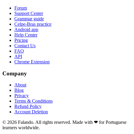
Forum
Support Center
Grammar guide
Celpe-Bras practice
Android app
Help Center
Pricing
Contact Us
FAQ
API
Chrome Extension
Company
About
Blog
Privacy
Terms & Conditions
Refund Policy
Account Deletion
© 2026 Falando. All rights reserved. Made with ❤ for Portuguese
learners worldwide.