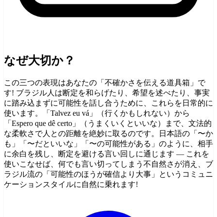
なぜ大切か？
この三つの表現はあなたの「不確かさを伝える道具箱」で
す! ブラジル人は断定を和らげたり、希望を述べたり、事実
に踏み込まずに可能性を話し合うために、これらを日常的に
使います。「Talvez eu vá」（行くかもしれない）から
「Espero que dê certo」（うまくいくといいな）まで、文法的
な柔軟さで人との距離を絶妙に取るのです。日本語の「〜か
も」「〜だといいな」「〜の可能性がある」のように、相手
に余白を残し、断定を避ける言い回しに通じます — これを
使いこなせば、何でも言い切ってしまう不自然さが消え、ブ
ラジル流の「可能性のほうが確信より大事」というコミュニ
ケーションスタイルに自然に乗れます!