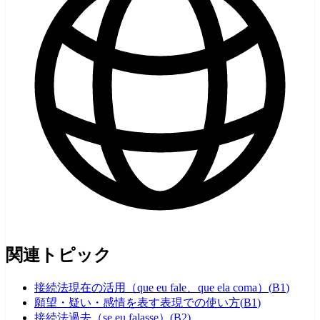
関連トピック
接続法現在の活用（que eu fale、que ela coma）
(
B1
)
願望・疑い・感情を表す表現での使い方
(
B1
)
接続法過去（se eu falasse）
(
B2
)