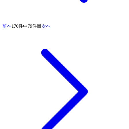
前へ
170件中79件目
次へ