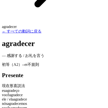
agradecer
←
すべての動詞に戻る
agradecer
—
感謝する / お礼を言う
初等（A2）
-
-er
不規則
Presente
現在形
直説法
eu
agradeço
você
agradece
ele / ela
agradece
nós
agradecemos
vocês
agradecem