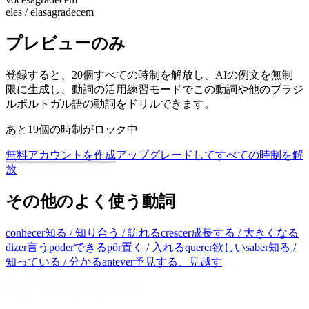
eles / elas
agradecem
プレビューのみ
登録すると、20個すべての時制を解放し、AIの例文を無制
限に生成し、動詞の活用練習モードでこの動詞や他のブラジ
ルポルトガル語の動詞をドリルできます。
あと19個の時制がロック中
無料アカウントを作成
アップグレードしてすべての時制を解
放
その他のよく使う動詞
conhecer
知る / 知り合う / 訪れる
crescer
成長する / 大きくなる
dizer
言う
poder
できる
pôr
置く / 入れる
querer
欲しい
saber
知る /
知っている / 分かる
antever
予見する、見越す