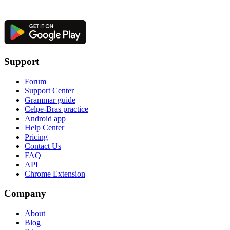
Support
Forum
Support Center
Grammar guide
Celpe-Bras practice
Android app
Help Center
Pricing
Contact Us
FAQ
API
Chrome Extension
Company
About
Blog