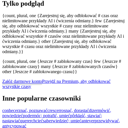
Tylko podgląd
{count, plural, one {Zarejestruj się, aby odblokować # czas oraz
nielimitowane przykłady AI i ćwiczenia odmiany.} few {Zarejestruj
się, aby odblokować wszystkie # czasy oraz nielimitowane
przykłady AI i ćwiczenia odmiany.} many {Zarejestruj się, aby
odblokować wszystkie # czasów oraz nielimitowane przykłady AI i
ćwiczenia odmiany.} other {Zarejestruj się, aby odblokować
wszystkie # czasu oraz nielimitowane przykłady AI i ćwiczenia
odmiany.}}
{count, plural, one {Jeszcze # zablokowany czas} few {Jeszcze #
zablokowane czasy} many {Jeszcze # zablokowanych czasów}
other {Jeszcze # zablokowanego czasu}}
Załóż darmowe konto
Przejdź na Premium, aby odblokować
wszystkie czasy
Inne popularne czasowniki
conhecer
znać, poznawać
crescer
rosnąć, dorastać
dizer
mówić,
powiedzieć
poder
móc; potrafić, umieć
pôr
kłaść, stawiać;
nastawiać
querer
chcieć
saber
wiedzieć; umieć
antever
przewidywać,
antycypować