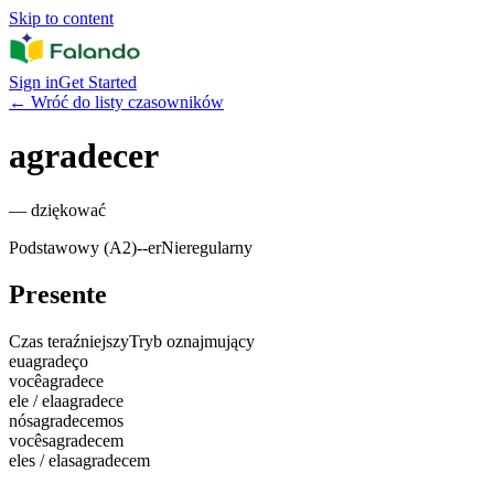
Skip to content
Sign in
Get Started
←
Wróć do listy czasowników
agradecer
—
dziękować
Podstawowy (A2)
-
-er
Nieregularny
Presente
Czas teraźniejszy
Tryb oznajmujący
eu
agradeço
você
agradece
ele / ela
agradece
nós
agradecemos
vocês
agradecem
eles / elas
agradecem