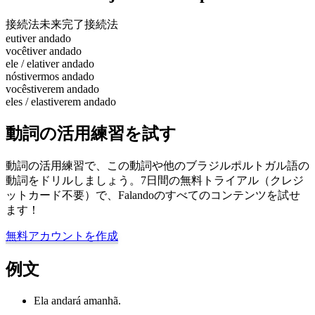
接続法未来完了
接続法
eu
tiver andado
você
tiver andado
ele / ela
tiver andado
nós
tivermos andado
vocês
tiverem andado
eles / elas
tiverem andado
動詞の活用練習を試す
動詞の活用練習で、この動詞や他のブラジルポルトガル語の
動詞をドリルしましょう。7日間の無料トライアル（クレジ
ットカード不要）で、Falandoのすべてのコンテンツを試せ
ます！
無料アカウントを作成
例文
Ela andará amanhã.