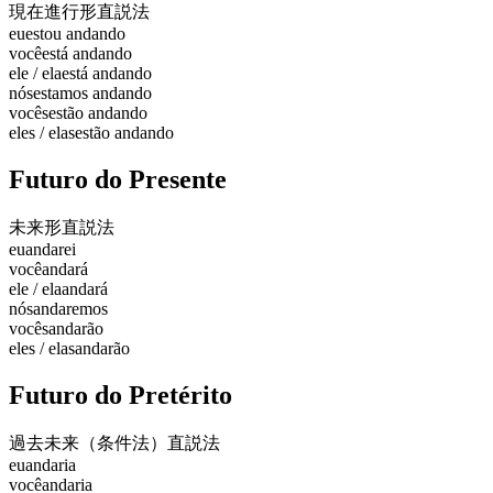
現在進行形
直説法
eu
estou andando
você
está andando
ele / ela
está andando
nós
estamos andando
vocês
estão andando
eles / elas
estão andando
Futuro do Presente
未来形
直説法
eu
andarei
você
andará
ele / ela
andará
nós
andaremos
vocês
andarão
eles / elas
andarão
Futuro do Pretérito
過去未来（条件法）
直説法
eu
andaria
você
andaria