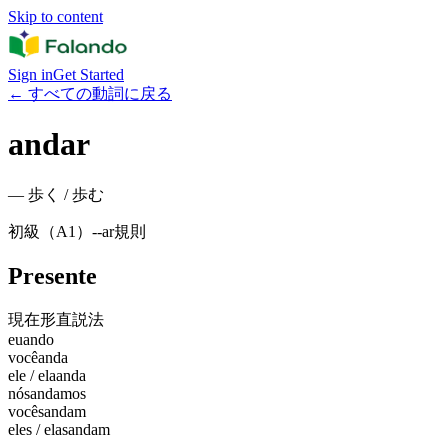
Skip to content
Sign in
Get Started
←
すべての動詞に戻る
andar
—
歩く / 歩む
初級（A1）
-
-ar
規則
Presente
現在形
直説法
eu
ando
você
anda
ele / ela
anda
nós
andamos
vocês
andam
eles / elas
andam