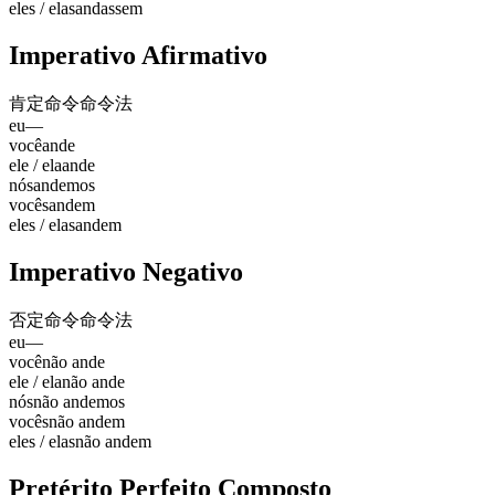
eles / elas
andassem
Imperativo Afirmativo
肯定命令
命令法
eu
—
você
ande
ele / ela
ande
nós
andemos
vocês
andem
eles / elas
andem
Imperativo Negativo
否定命令
命令法
eu
—
você
não ande
ele / ela
não ande
nós
não andemos
vocês
não andem
eles / elas
não andem
Pretérito Perfeito Composto