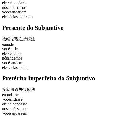
ele / ela
andaria
nós
andaríamos
vocês
andariam
eles / elas
andariam
Presente do Subjuntivo
接続法現在
接続法
eu
ande
você
ande
ele / ela
ande
nós
andemos
vocês
andem
eles / elas
andem
Pretérito Imperfeito do Subjuntivo
接続法過去
接続法
eu
andasse
você
andasse
ele / ela
andasse
nós
andássemos
vocês
andassem