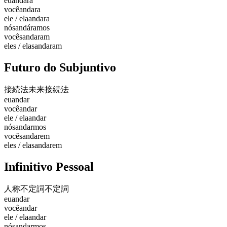
eu
andara
você
andara
ele / ela
andara
nós
andáramos
vocês
andaram
eles / elas
andaram
Futuro do Subjuntivo
接続法未来
接続法
eu
andar
você
andar
ele / ela
andar
nós
andarmos
vocês
andarem
eles / elas
andarem
Infinitivo Pessoal
人称不定詞
不定詞
eu
andar
você
andar
ele / ela
andar
nós
andarmos