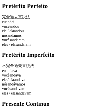
Pretérito Perfeito
完全過去
直説法
eu
andei
você
andou
ele / ela
andou
nós
andamos
vocês
andaram
eles / elas
andaram
Pretérito Imperfeito
不完全過去
直説法
eu
andava
você
andava
ele / ela
andava
nós
andávamos
vocês
andavam
eles / elas
andavam
Presente Contínuo