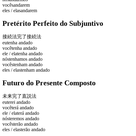
vocês
andarem
eles / elas
andarem
Pretérito Perfeito do Subjuntivo
接続法完了
接続法
eu
tenha andado
você
tenha andado
ele / ela
tenha andado
nós
tenhamos andado
vocês
tenham andado
eles / elas
tenham andado
Futuro do Presente Composto
未来完了
直説法
eu
terei andado
você
terá andado
ele / ela
terá andado
nós
teremos andado
vocês
terão andado
eles / elas
terão andado