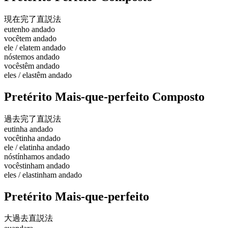
現在完了
直説法
eu
tenho andado
você
tem andado
ele / ela
tem andado
nós
temos andado
vocês
têm andado
eles / elas
têm andado
Pretérito Mais-que-perfeito Composto
過去完了
直説法
eu
tinha andado
você
tinha andado
ele / ela
tinha andado
nós
tínhamos andado
vocês
tinham andado
eles / elas
tinham andado
Pretérito Mais-que-perfeito
大過去
直説法