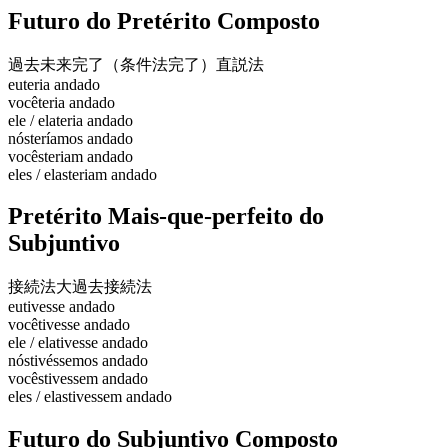
Futuro do Pretérito Composto
過去未来完了（条件法完了）
直説法
eu
teria andado
você
teria andado
ele / ela
teria andado
nós
teríamos andado
vocês
teriam andado
eles / elas
teriam andado
Pretérito Mais-que-perfeito do
Subjuntivo
接続法大過去
接続法
eu
tivesse andado
você
tivesse andado
ele / ela
tivesse andado
nós
tivéssemos andado
vocês
tivessem andado
eles / elas
tivessem andado
Futuro do Subjuntivo Composto