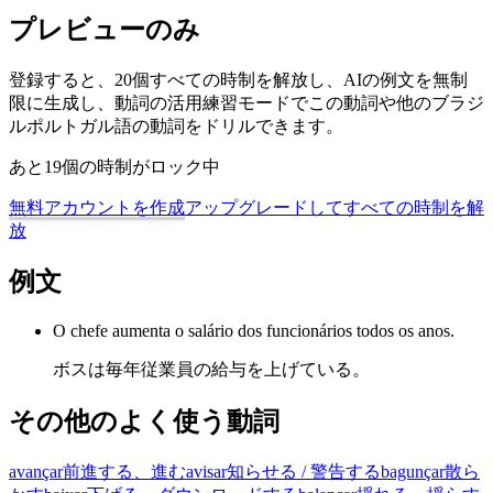
プレビューのみ
登録すると、20個すべての時制を解放し、AIの例文を無制
限に生成し、動詞の活用練習モードでこの動詞や他のブラジ
ルポルトガル語の動詞をドリルできます。
あと19個の時制がロック中
無料アカウントを作成
アップグレードしてすべての時制を解
放
例文
O chefe aumenta o salário dos funcionários todos os anos.
ボスは毎年従業員の給与を上げている。
その他のよく使う動詞
avançar
前進する、進む
avisar
知らせる / 警告する
bagunçar
散ら