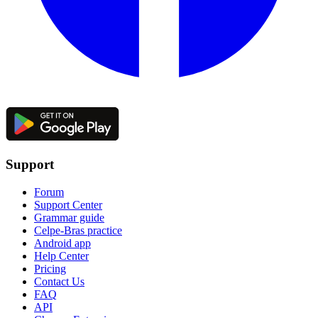
Support
Forum
Support Center
Grammar guide
Celpe-Bras practice
Android app
Help Center
Pricing
Contact Us
FAQ
API