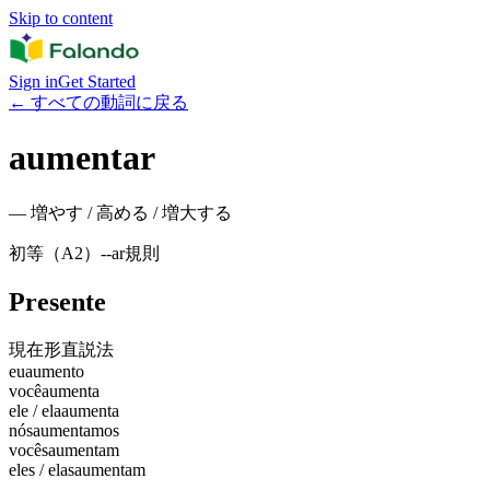
Skip to content
Sign in
Get Started
←
すべての動詞に戻る
aumentar
—
増やす / 高める / 増大する
初等（A2）
-
-ar
規則
Presente
現在形
直説法
eu
aumento
você
aumenta
ele / ela
aumenta
nós
aumentamos
vocês
aumentam
eles / elas
aumentam